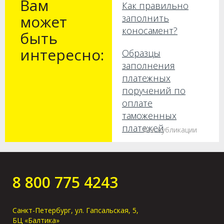
Вам
Как правильно
может
заполнить
коносамент?
быть
интересно:
Образцы
заполнения
платежных
поручений по
оплате
таможенных
платежей
Все публикации
Как получить груз
без предъявления
оригиналов в
8 800 775 4243
порту прибытия?
Санкт-Петербург, ул. Гапсальская, 5,
БЦ «Балтика»