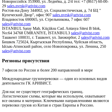
Новороссийск
353900, ул. Леднёва, д. 2/4
тел: +7 (8617) 60-00-
29
sales.nvrsk@arivist.com
Ростов-на-Дону
344002, ул. Социалистическая, д. 74
БЦ "
Купеческий Двор", офис 907
sales.nvrsk@arivist.com
Владивосток
690065, ул. Стрельникова, 7
офис 607
sales@arivist.com
İSTANBUL
Saray Mah. Küçüksu Cad. Antasya Sitesi B blok,
No:64
34768 ÜMRANİYE, İSTANBUL3
sales@arivist.com
Ташкент
100031, г. Ташкент,
ул. Занжирбог, 2
sales@arivist.com
Бишкек
725024, Кыргызская Республика,
Чуйская область,
Ысык-Атинский район,
село Новопокровка, ул. Ленина, 250
sales@arivist.com
Регионы присутствия
7 офисов по России и более 200 направлений в мире
Международные грузоперевозки — один из основных видов
деятельности ГК АРИВИСТ.
Для нас не существует географических границ.
Логистические схемы, которые мы используем, охватывают
все океаны и материки. Ключевыми направлениями являются
перевозки грузов из Китая и стран Европы в Россию.