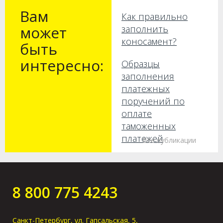
Вам
Как правильно
может
заполнить
коносамент?
быть
интересно:
Образцы
заполнения
платежных
поручений по
оплате
таможенных
платежей
Все публикации
Как получить груз
без предъявления
оригиналов в
8 800 775 4243
порту прибытия?
Санкт-Петербург, ул. Гапсальская, 5,