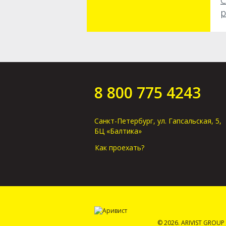
С
р
8 800 775 4243
Санкт-Петербург, ул. Гапсальская, 5,
БЦ «Балтика»
Как проехать?
© 2026. ARIVIST GROUP