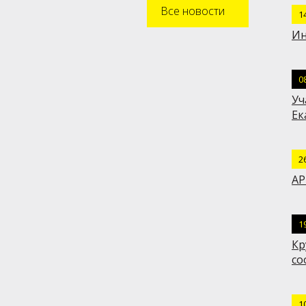
Все новости
1
Ин
0
Уч
Ек
2
АР
1
Кр
со
1