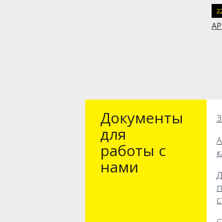
2
АР
Документы
З
для
А
работы с
к
нами
Д
п
с