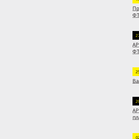
Пр
ФТ
2
АР
ФТ
2
Ва
2
АР
пл
0