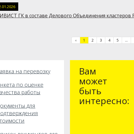
2.01.2026
ИВИСТ ГК в составе Делового Объединения кластеров 
«
1
2
3
4
5
...
Вам
аявка на перевозку
может
нкета по оценке
быть
ачества работы
интересно:
окументы для
одтверждения
тоимости