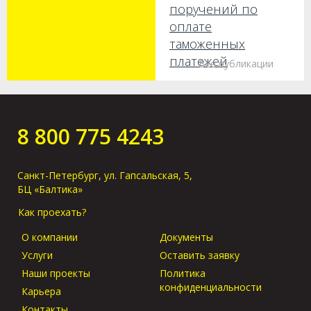
поручений по
оплате
таможенных
платежей
Все публикации
Как получить груз
без предъявления
оригиналов в
8 800 775 4243
порту прибытия?
Санкт-Петербург, ул. Гапсальская, 5,
БЦ «Балтика»
Как проехать?
О компании
Документы
Услуги
Оставить заявку
Наши проекты
Политика
конфиденциальности
Карьера
Контакты