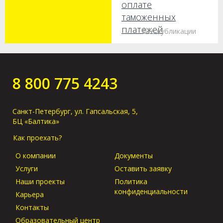
оплате
таможенных
платежей
Все публикации
Как получить груз
без предъявления
оригиналов в
8 800 775 4243
порту прибытия?
Санкт-Петербург, ул. Гапсальская, 5,
БЦ «Балтика»
Как проехать?
О компании
Документы
Услуги
Оставить заявку
Наши проекты
Политика
конфиденциальности
Карьера
Контакты
Образовательный центр