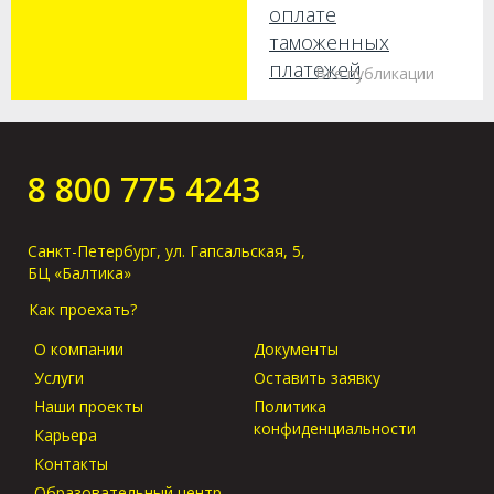
оплате
таможенных
платежей
Все публикации
Как получить груз
без предъявления
оригиналов в
8 800 775 4243
порту прибытия?
Санкт-Петербург, ул. Гапсальская, 5,
БЦ «Балтика»
Как проехать?
О компании
Документы
Услуги
Оставить заявку
Наши проекты
Политика
конфиденциальности
Карьера
Контакты
Образовательный центр