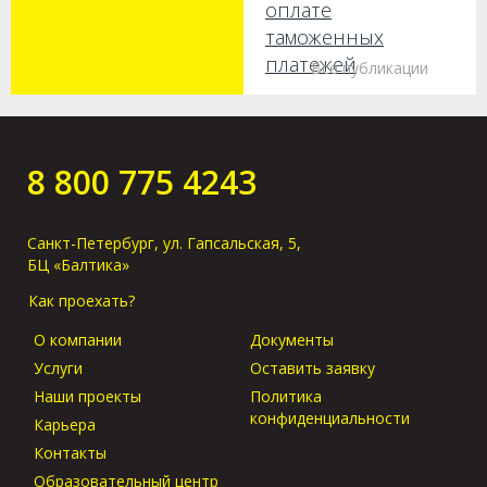
оплате
таможенных
платежей
Все публикации
Как получить груз
без предъявления
оригиналов в
8 800 775 4243
порту прибытия?
Санкт-Петербург, ул. Гапсальская, 5,
БЦ «Балтика»
Как проехать?
О компании
Документы
Услуги
Оставить заявку
Наши проекты
Политика
конфиденциальности
Карьера
Контакты
Образовательный центр