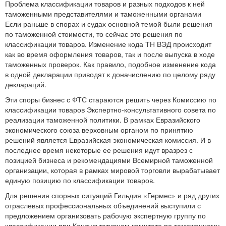
Проблема классификации товаров и разных подходов к ней
таможенными представителями и таможенными органами
Если раньше в спорах и судах основной темой были решения
по таможенной стоимости, то сейчас это решения по
классификации товаров. Изменение кода ТН ВЭД происходит
как во время оформления товаров, так и после выпуска в ходе
таможенных проверок. Как правило, подобное изменение кода
в одной декларации приводят к доначислению по целому ряду
деклараций.
Эти споры бизнес с ФТС стараются решить через Комиссию по
классификации товаров Экспертно-консультативного совета по
реализации таможенной политики. В рамках Евразийского
экономического союза верховным органом по принятию
решений является Евразийская экономическая комиссия. И в
последнее время некоторые ее решения идут вразрез с
позицией бизнеса и рекомендациями Всемирной таможенной
организации, которая в рамках мировой торговли вырабатывает
единую позицию по классификации товаров.
Для решения спорных ситуаций Гильдия «Гермес» и ряд других
отраслевых профессиональных объединений выступили с
предложением организовать рабочую экспертную группу по
классификации при Консультативном комитете по таможенному