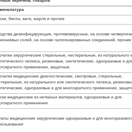
лный перечень товаров
менклатура
ски, бинты, вата, марля и прочее
едства дезинфицирующие, противовирусные, на основе четвертич
мониевых солей, на основе галогенированных соединений, прочие
рчатки хирургические стерильные, нестерильные, из натурального 
нтетического латекса, резиновые, синтетические, одноразовые и дл
огократного применения, защитные
рчатки медицинские диагностические, смотровые, стерильные,
стерильные, из натурального или синтетического латекса, резиновы
нтетические, одноразовые и для многократного применения, защи
ски медицинские из нетканых материалов, одноразовые и для
огократного применения
латы медицинские хирургические одноразовые и для многоразовог
пользования