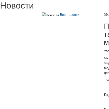
Новости
Все новости
29
Г
т
м
Ув
Мы
ми
ме
де
То
По