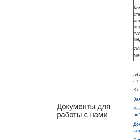
Ко
ст
ин
пе
од
ме
Об
ма
Не 
по 
К с
За
Документы для
Ан
работы с нами
ра
До
ст
Сп