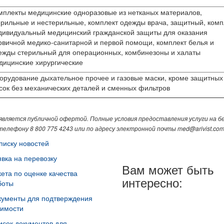
мплекты медицинские одноразовые из нетканых материалов,
ерильные и нестерильные, комплект одежды врача, защитный, комп
дивидуальный медицинский гражданской защиты для оказания
рвичной медико-санитарной и первой помощи, комплект белья и
ежды стерильный для операционных, комбинезоны и халаты
дицинские хирургические
орудование дыхательное прочее и газовые маски, кроме защитных
сок без механических деталей и сменных фильтров
является публичной офертой. Полные условия предоставления услуги на б
телефону 8 800 775 4243 или по адресу электронной почты med@arivist.com
писку новостей
явка на перевозку
Вам может быть
кета по оценке качества
интересно:
боты
кументы для подтверждения
оимости
исок документов для