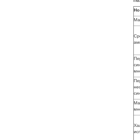
По
Но
Ма
Ср
ам
Пе
си
мн
Пе
не
си
Ма
мн
Ха
ис