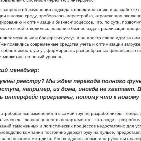
 вопрос и об изменении подхода к проектированию и разработке 
ции в новую среду, требовалось перестройка, отражающая эволюц
тированию и оптимизации бизнес-процессов, что, по сути, позволил
место в ней отводилось решению бизнес-задач, реализация процес
к таможенных и брокерских услуг, а не просто слепо идти за ним
Уже появились современные средства учета и оптимизации загружен
ь себестоимость услуг, формировать разнообразные финансовые о
 маркетинг на новый уровень.
кий менеджер:
нужны реестру? Мы ждем перевода полного фун
оступа, например, из дома, иногда не хватает.
ь интерфейс программы, потому что к новому 
отребовались изменения и в самой группе разработчиков. Теперь
ть человек. Главная ценность департамента – это люди – разработ
наний таможенных и логистических процессов недостаточно для у
оводство компании постоянно держит руку на пульсе, предоставл
правленческие методики. Уже внедрены новые инструменты плани