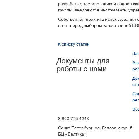
разработке, тестированию и сопровож
группы, внедряются инструменты управ
Собственная практика использования 
стоят перед выбором качественной ER
К списку статей
За
Документы для
Ан
работы с нами
ра
До
ст
Сп
ре
Вс
8 800 775 4243
Санкт-Петербург, ул. Гапсальская, 5,
БЦ «Балтика»