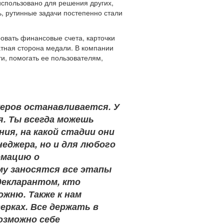
использовано для решения других,
ь, рутинные задачи постепенно стали
овать финансовые счета, карточки
атная сторона медали. В компании
ти, помогать ее пользователям,
жеров останавливается. У
я. Ты всегда можешь
ия, на какой стадии они
еджера, но и для любого
рмацию о
му заносятся все этапы
декларантом, кто
ожню. Также к нам
ерках. Все держать в
озможно себе