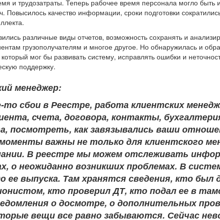
мя и трудозатраты. Теперь рабочее время персонала могло быть 
ч. Повысилось качество информации, сроки подготовки сократилис
ллекта.
ились различные виды отчетов, возможность сохранять и анализир
иентам грузополучателям и многое другое. Но обнаружилась и обр
 который мог бы развивать систему, исправлять ошибки и неточнос
ескую поддержку.
кий менеджер:
-то сбои в Реестре, работа клиентских менед
лиента, счета, договора, контакты, бухгалтери
а, посмотреть, как завязывались ваши отношен
 моменты важны не только для клиентского мен
пании. В реестре мы можем отслеживать инфо
х, о неожиданно возникших проблемах. В систе
 ее выпуска. Там хранятся сведения, кто был 
онистом, кто проверил ДТ, кто подал ее в там
едомления о досмотре, о дополнительных пров
оторые вещи все равно забываются. Сейчас нев