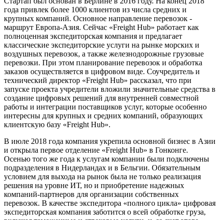
Стартап был основан в Берлине в 2016 году. На конец 2018
года привлек более 1000 клиентов из числа средних и
крупных компаний. Основное направление перевозок -
маршрут Европа-Азия. Сейчас «Freight Hub» работает как
полноценная экспедитор
ская компания и предлагает
классические экспедиторские услуги на рынке морских и
воздушных перевозок, а также железнодорожные грузовые
перевозки. При этом планирование перевозок и обработка
заказов осуществляется в цифровом виде. Соучредитель и
технический директор «Freight Hub» рассказал, что при
запуске проекта учредители вложили значительные средства в
создание цифровых решений для внутренней совместной
работы и интеграции поставщиков услуг, которые особенно
интересны для крупных и средних компаний, образующих
клиентскую базу «Freight Hub».
В июле 2018 года компания укрепила основной бизнес в Азии
и открыла первое отделение «Freight Hub» в Гонконге.
Осенью того же года к услугам компании были подключены
подразделения в Нидерландах и в Бельгии. Обязательным
условием для выхода на рынок была не только реализация
решения на уровне ИТ, но и приобретение надежных
компаний-партнеров для организации собственных
перевозок. В качестве экспедитора «полного цикла» цифровая
экспедиторская компания заботится о всей обработке груза,