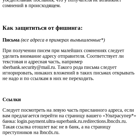
сомнений в происходящем.
Как защититься от фишинга:
Письма
(
все адреса в примерах вымышленные*
)
При получении писем при малейших сомнениях следует
уделить внимание адресу отправителя. Соответствует ли
текстовая и адресная часть, например
sberbank.security@mail.ru. Такого рода письма следует
игнорировать, никаких вложений в таких письмах открывать
не надо и по ссылкам в них не переходить.
Ссылки
Следует посмотреть на левую часть присланного адреса, если
вам предлагается перейти на страницу вашего «Ультрасупер*»
банка: login.payment.ultra-superbank.ru.redirections.lbncdx.ru.
Такая ссылка отошлет вас не в банк, а на страницу
преступников на lbncdx.ru.