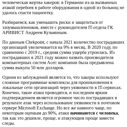
человеческая жертва хакеров: в Германии из-за вызванных
атакой перебоев в работе оборудования в одной из больниц не
удалось спасти пациентку.
Разбираемся, как уменьшить риски и защититься от
злоумышленников, вместе с руководителем IT-отдела ГК
АРИВИСТ Андреем Кузьминым.
По данным Chekpoint, с начала 2021 количество пострадавших
организаций увеличивается на 9% в месяц. В 2020 году, по
сравнению с 2019 г., средняя сумма ущерба утроилась. Из
пострадавших в 2021 году можно назвать производителя
компьютерных систем Acer: компании была предъявлена
сумма выкупа 50 млн долларов.
Одним из заблуждений является то, что хакеры используют
сложные программные комплексы для проникновения в
локальные сети организаций через уязвимости в IT-сервисах.
Конечно, такие атаки проводятся, и последним ярким
подтверждением является огромное число пострадавших в
результате атак через использование уязвимости в почтовом
сервере Microsoft Exchange. Но все же намного чаще, по
некоторым оценкам до 90%, атаки
начинаются с человека
,
так как это дешевле, проще, и атакующим проще замести
следы.