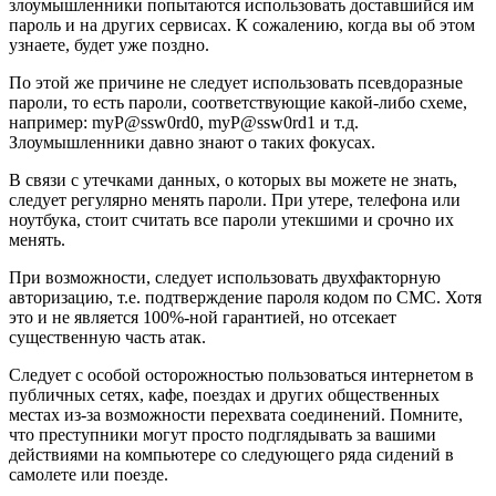
злоумышленники попытаются использовать доставшийся им
пароль и на других сервисах. К сожалению, когда вы об этом
узнаете, будет уже поздно.
По этой же причине не следует использовать псевдоразные
пароли, то есть пароли, соответствующие какой-либо схеме,
например: myP@ssw0rd0, myP@ssw0rd1 и т.д.
Злоумышленники давно знают о таких фокусах.
В связи с утечками данных, о которых вы можете не знать,
следует регулярно менять пароли. При утере, телефона или
ноутбука, стоит считать все пароли утекшими и срочно их
менять.
При возможности, следует использовать двухфакторную
авторизацию, т.е. подтверждение пароля кодом по СМС. Хотя
это и не является 100%-ной гарантией, но отсекает
существенную часть атак.
Следует с особой осторожностью пользоваться интернетом в
публичных сетях, кафе, поездах и других общественных
местах из-за возможности перехвата соединений. Помните,
что преступники могут просто подглядывать за вашими
действиями на компьютере со следующего ряда сидений в
самолете или поезде.