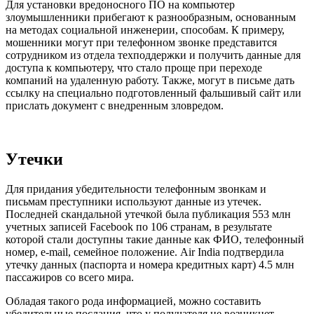
Для установки вредоносного ПО на компьютер
злоумышленники прибегают к разнообразным, основанным
на методах социальной инженерии, способам. К примеру,
мошенники могут при телефонном звонке представится
сотрудником из отдела техподдержки и получить данные для
доступа к компьютеру, что стало проще при переходе
компаний на удаленную работу. Также, могут в письме дать
ссылку на специально подготовленный фальшивый сайт или
прислать документ с внедренным зловредом.
Утечки
Для придания убедительности телефонным звонкам и
письмам преступники используют данные из утечек.
Последней скандальной утечкой была публикация 553 млн
учетных записей Facebook по 106 странам, в результате
которой стали доступны такие данные как ФИО, телефонный
номер, e-mail, семейное положение. Air India подтвердила
утечку данных (паспорта и номера кредитных карт) 4.5 млн
пассажиров со всего мира.
Обладая такого рода информацией, можно составить
убедительные послания, что у получателя не возникнет